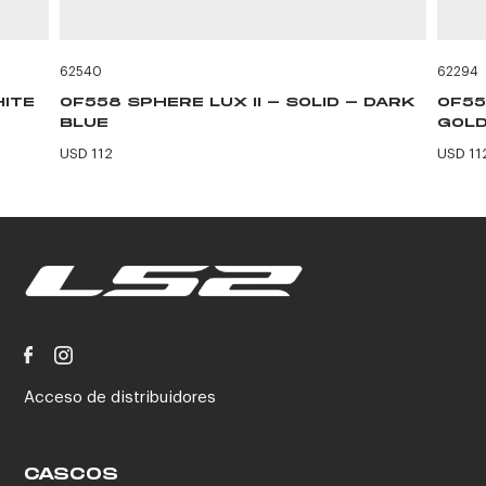
62540
62294
HITE
OF558 SPHERE LUX II - SOLID - DARK
OF55
BLUE
GOLD
USD 112
USD 11
Acceso de distribuidores
CASCOS