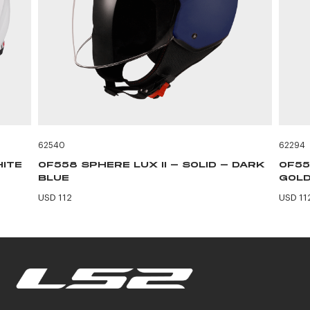
62540
62294
HITE
OF558 SPHERE LUX II - SOLID - DARK
OF55
BLUE
GOLD
USD 112
USD 11