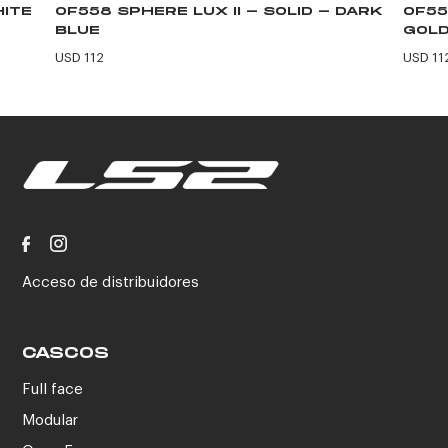
HITE
OF558 SPHERE LUX II - SOLID - DARK
OF55
BLUE
GOLD
USD 112
USD 11
Acceso de distribuidores
CASCOS
Full face
Modular