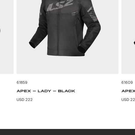
61859
61609
APEX - LADY - BLACK
APEX
USD 222
USD 2