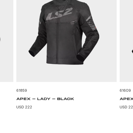
61859
61609
APEX - LADY - BLACK
APEX
USD 222
USD 2