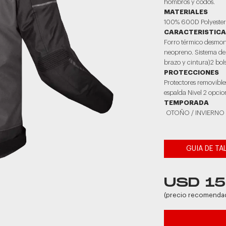
hombros y codos.
MATERIALES
100% 600D Polyeste
CARACTERISTIC
Forro térmico desmon
neopreno. Sistema de 
brazo y cintura)2 bols
PROTECCIONES
Protectores removible
espalda Nivel 2 opcio
TEMPORADA
OTOÑO / INVIERNO
GUIA DE TA
USD 1
(precio recomenda