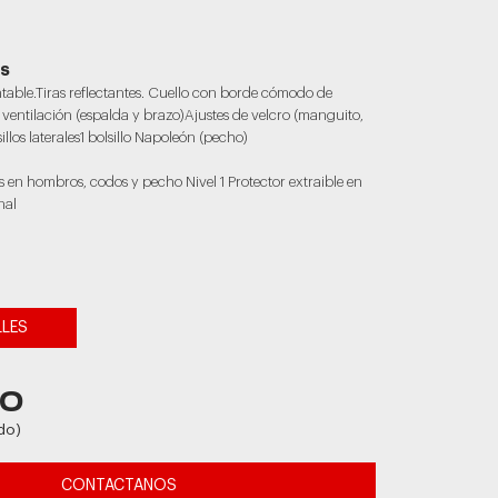
r
AS
table.Tiras reflectantes. Cuello con borde cómodo de
ventilación (espalda y brazo)Ajustes de velcro (manguito,
illos laterales1 bolsillo Napoleón (pecho)
s en hombros, codos y pecho Nivel 1 Protector extraible en
nal
LLES
50
do)
CONTACTANOS