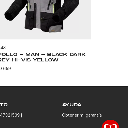
543
60597
POLLO - MAN - BLACK DARK
BOLTON 
REY HI-VIS YELLOW
USD 164
D 659
TO
AYUDA
47321539 |
Obtener mi garantía