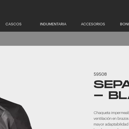
CASCOS
INDUMENTARIA
ACCESORIOS
BON
59508
SEP
- B
Chaqueta impermeable
ventilación en brazos
mayor adaptabilidad 