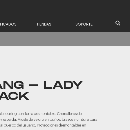
IFICADOS
TIENDAS
SOPORTE
ANG - LADY
LACK
 touring con forro desmontable. Cremalleras de
 y espalda. Ajuste de velcro en puños, brazos y cintura para
al cuerpo del usuario. Protecciones desmontables en