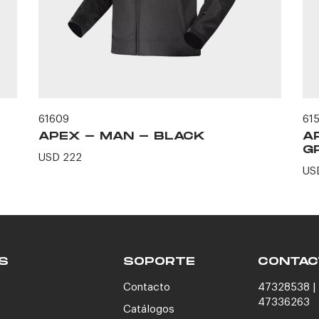
61609
61
APEX - MAN - BLACK
A
G
USD 222
US
S
SOPORTE
CONTAC
Contacto
47328538 | 
47336263
Catálogos