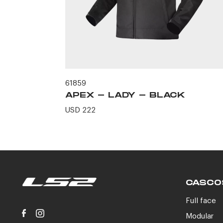
61859
CK
APEX - LADY - BLACK
USD 222
CASCO
Full face
Modular