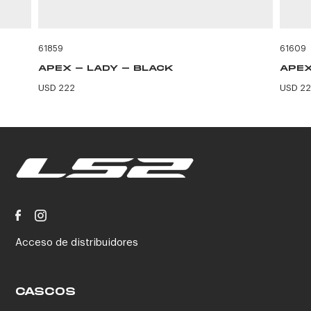
61859
61609
APEX - LADY - BLACK
APEX
USD 222
USD 2
Acceso de distribuidores
CASCOS