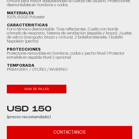
cintura para mayor adaptabilidad al cuerpo del usuario. Protecciones
desmontables en hombros y codos.
MATERIALES
100% 600D Polyester
CARACTERISTICAS
Forro térmico desmontable. Tiras reflectantes. Cuello con borde
cómodo de neopreno. Sistema de ventilación (espalda y brazo). Ajustes
de velcro (manguito, brazo y cintura). 2 bolsillos laterales. 1 bolsillo
Napoleón (pecho)
PROTECCIONES
Protectores removibles en hombros, codos y pecho Nivel 1 Protector
extraible en espalda Nivel 2 opcional
TEMPORADA
PRIMAVERA / OTOÑO / INVIERNO
GUIA DE TALLES
USD 150
(precio recomendado)
CONTACTANOS