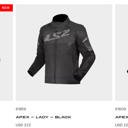
61859
61609
APEX - LADY - BLACK
APEX
USD 222
USD 2