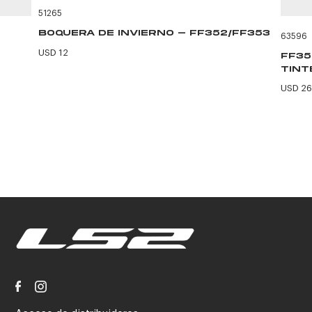
51265
BOQUERA DE INVIERNO - FF352/FF353
63596
USD 12
FF35
TINT
USD 26