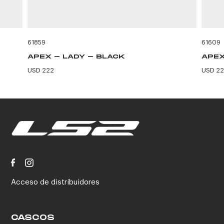
61859
61609
APEX - LADY - BLACK
APEX
USD 222
USD 2
Acceso de distribuidores
CASCOS