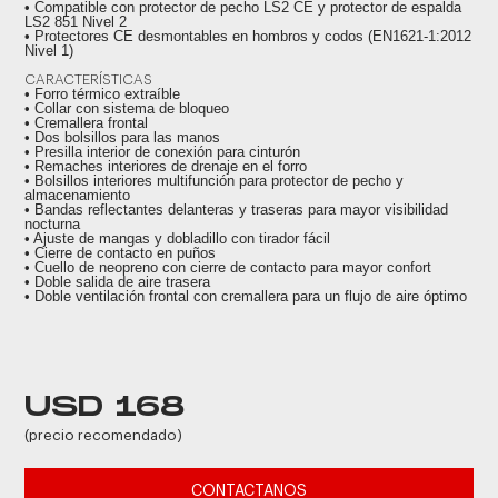
• Compatible con protector de pecho LS2 CE y protector de espalda
LS2 851 Nivel 2
• Protectores CE desmontables en hombros y codos (EN1621-1:2012
Nivel 1)
CARACTERÍSTICAS
• Forro térmico extraíble
• Collar con sistema de bloqueo
• Cremallera frontal
• Dos bolsillos para las manos
• Presilla interior de conexión para cinturón
• Remaches interiores de drenaje en el forro
• Bolsillos interiores multifunción para protector de pecho y
almacenamiento
• Bandas reflectantes delanteras y traseras para mayor visibilidad
nocturna
• Ajuste de mangas y dobladillo con tirador fácil
• Cierre de contacto en puños
• Cuello de neopreno con cierre de contacto para mayor confort
• Doble salida de aire trasera
• Doble ventilación frontal con cremallera para un flujo de aire óptimo
USD 168
(precio recomendado)
CONTACTANOS