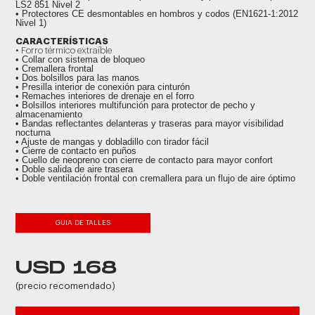
LS2 851 Nivel 2
• Protectores CE desmontables en hombros y codos (EN1621-1:2012
Nivel 1)
CARACTERÍSTICAS
• Forro térmico extraíble
• Collar con sistema de bloqueo
• Cremallera frontal
• Dos bolsillos para las manos
• Presilla interior de conexión para cinturón
• Remaches interiores de drenaje en el forro
• Bolsillos interiores multifunción para protector de pecho y
almacenamiento
• Bandas reflectantes delanteras y traseras para mayor visibilidad
nocturna
• Ajuste de mangas y dobladillo con tirador fácil
• Cierre de contacto en puños
• Cuello de neopreno con cierre de contacto para mayor confort
• Doble salida de aire trasera
• Doble ventilación frontal con cremallera para un flujo de aire óptimo
GUIA DE TALLES
USD 168
(precio recomendado)