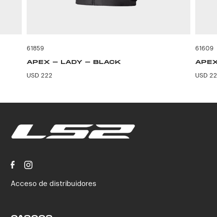
61859
61609
APEX - LADY - BLACK
APEX
USD 222
USD 2
Acceso de distribuidores