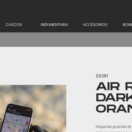
CASCOS
INDUMENTARIA
ACCESORIOS
BON
59381
AIR
DAR
ORA
Elegantes guantes de 