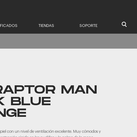
IFICADOS
TIENDAS
SOPORTE
 RAPTOR MAN
K BLUE
NGE
piel con un nivel de ventilación excelente. Muy cómodos y