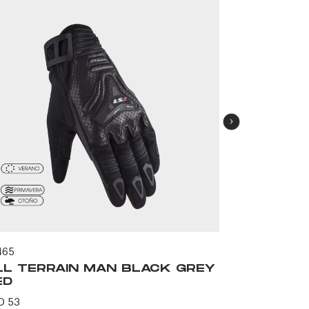
465
59469
LL TERRAIN MAN BLACK GREY
CIVIS MA
ED
USD 69
D 53