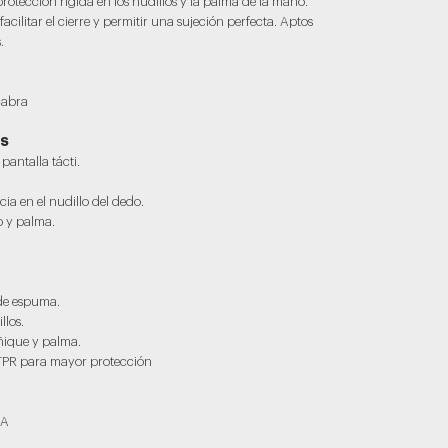
protección rígida en los nudillos y la palma de la mano.
facilitar el cierre y permitir una sujeción perfecta. Aptos
.
cabra
AS
antalla tácti.
ia en el nudillo del dedo.
o y palma.
de espuma.
llos.
ñique y palma.
TPR para mayor protección
RA