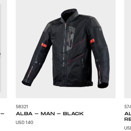
58321
57
H-
ALBA - MAN - BLACK
A
R
USD 140
US