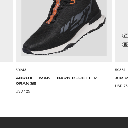
59243
59381
ACRUX - MAN - DARK BLUE H-V
AIR 
ORANGE
USD 76
USD 125