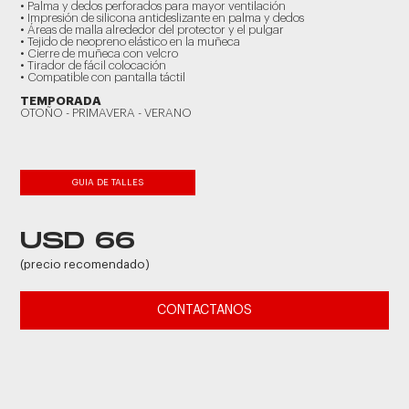
• Palma y dedos perforados para mayor ventilación
• Impresión de silicona antideslizante en palma y dedos
• Áreas de malla alrededor del protector y el pulgar
• Tejido de neopreno elástico en la muñeca
• Cierre de muñeca con velcro
• Tirador de fácil colocación
• Compatible con pantalla táctil
TEMPORADA
OTOÑO - PRIMAVERA - VERANO
GUIA DE TALLES
USD 66
(precio recomendado)
CONTACTANOS