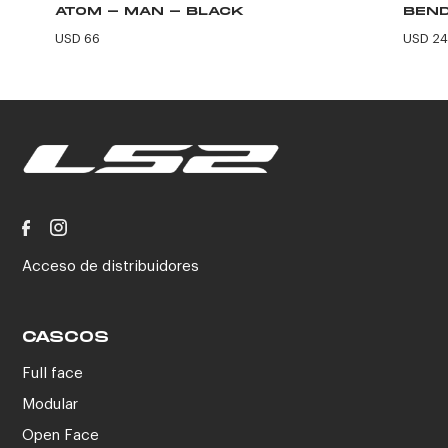
ATOM - MAN - BLACK
BEND
USD 66
USD 24
Acceso de distribuidores
CASCOS
Full face
Modular
Open Face