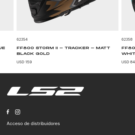
62354
62358
UE
FF800 STORM II - TRACKER - MATT
FF80
BLACK GOLD
WHIT
USD 159
USD 84
Acceso de distribuidores