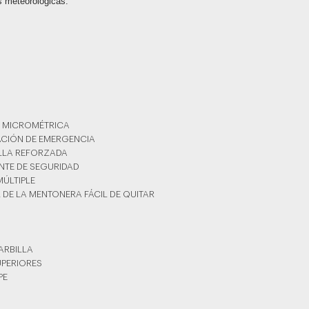
s meteorológicas.
A MICROMÉTRICA
RACIÓN DE EMERGENCIA
ILLA REFORZADA
NTE DE SEGURIDAD
MÚLTIPLE
L DE LA MENTONERA FÁCIL DE QUITAR
BARBILLA
UPERIORES
PE