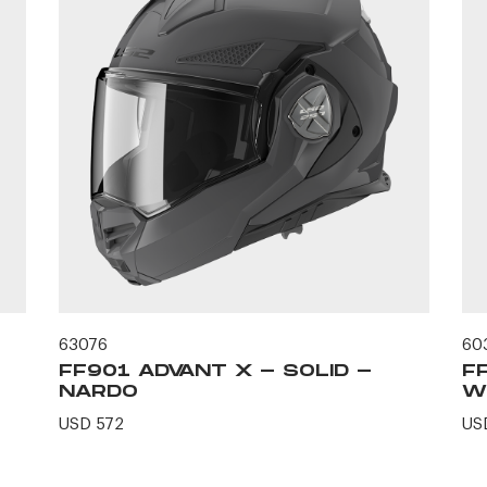
63076
60
FF901 ADVANT X - SOLID -
F
NARDO
W
USD 572
US