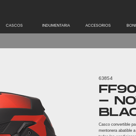
CASCOS
INDUMENTARIA
ACCESORIOS
BON
63854
FF9
- NO
BLA
Casco convertible par
mentonera abatible a