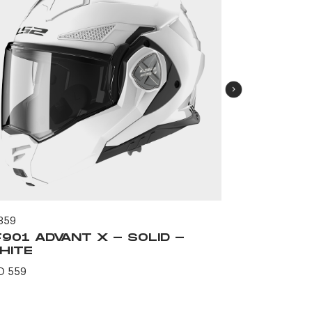
359
59445
F901 ADVANT X - SOLID -
FF901 A
HITE
SOLID -
D 559
USD 694