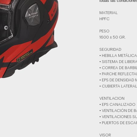
todas las condicione
MATERIAL
HPFC
PESO
1600 ± 50 GR.
SEGURIDAD
• HEBILLA METÁLIC
• SISTEMA DE LIBE
• CORREA DE BARB
• PARCHE REFLECTA
• EPS DE DENSIDAD 
• CUBIERTA LATERA
VENTILACION
• EPS CANALIZADO
• VENTILACIÓN DE 
• VENTILACIONES S
• PUERTOS DE ESCA
VISOR