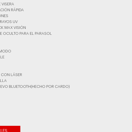
E VISERA
ACIÓN RÁPIDA
YONES
 RAYOS UV
CK MAX VISIÓN
TE OCULTO PARA EL PARASOL
ÓMODO
BLE
 CON LÁSER
ILLA
 NUEVO BLUETOOTH(HECHO POR CARDO)
LLES