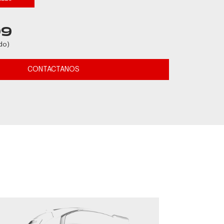
99
do)
CONTACTANOS