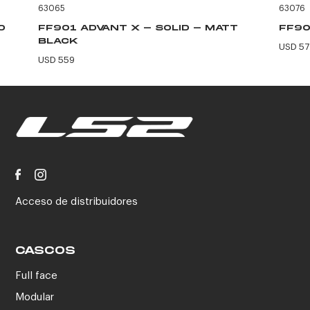
63065
63076
O
FF901 ADVANT X - SOLID - MATT
FF90
BLACK
USD 57
USD 559
Acceso de distribuidores
CASCOS
Full face
Modular