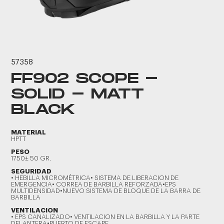
57358
FF902 SCOPE -
SOLID - MATT
BLACK
MATERIAL
HPTT
PESO
1750± 50 GR.
SEGURIDAD
• HEBILLA MICROMÉTRICA• SISTEMA DE LIBERACION DE
EMERGENCIA• CORREA DE BARBILLA REFORZADA•EPS
MULTIDENSIDAD•NUEVO SISTEMA DE BLOQUE DE LA BARRA DE
BARBILLA
VENTILACION
• EPS CANALIZADO• VENTILACION EN LA BARBILLA Y LA PARTE
DELANTERA•PUERTO DE ESCAPE