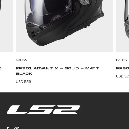
63065
63076
K
FF901 ADVANT X - SOLID - MATT
FF90
BLACK
USD 57
USD 559