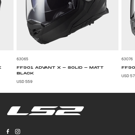
63065
63076
K
FF901 ADVANT X - SOLID - MATT
FF90
BLACK
USD 57
USD 559