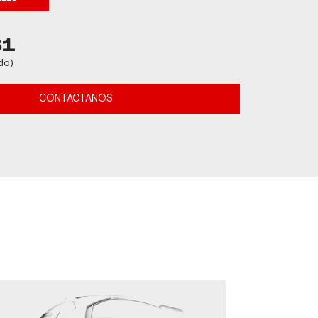
81
do)
CONTACTANOS