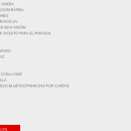
E VISERA
ACIÓN RÁPIDA
YONES
 RAYOS UV
CK MAX VISIÓN
TE OCULTO PARA EL PARASOL
ÓMODO
BLE
 CON LÁSER
ILLA
 NUEVO BLUETOOTH(HECHO POR CARDO)
LLES