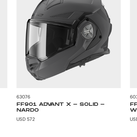
63076
60
FF901 ADVANT X - SOLID -
F
NARDO
W
USD 572
US