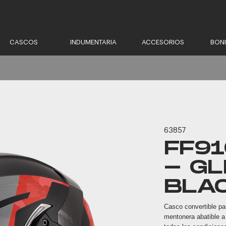
CASCOS
INDUMENTARIA
ACCESORIOS
BON
63857
FF9
- GL
BLA
Casco convertible par
mentonera abatible a