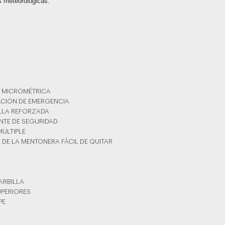
s meteorológicas.
A MICROMÉTRICA
RACIÓN DE EMERGENCIA
ILLA REFORZADA
NTE DE SEGURIDAD
MÚLTIPLE
L DE LA MENTONERA FÁCIL DE QUITAR
BARBILLA
UPERIORES
PE