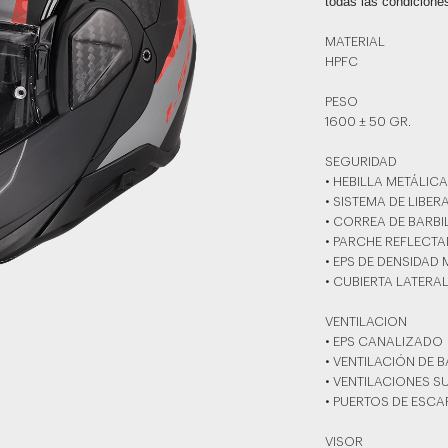
todas las condicione
MATERIAL
HPFC
PESO
1600 ± 50 GR.
SEGURIDAD
• HEBILLA METÁLIC
• SISTEMA DE LIBE
• CORREA DE BARB
• PARCHE REFLECTA
• EPS DE DENSIDAD 
• CUBIERTA LATERA
VENTILACION
• EPS CANALIZADO
• VENTILACIÓN DE 
• VENTILACIONES S
• PUERTOS DE ESCA
VISOR