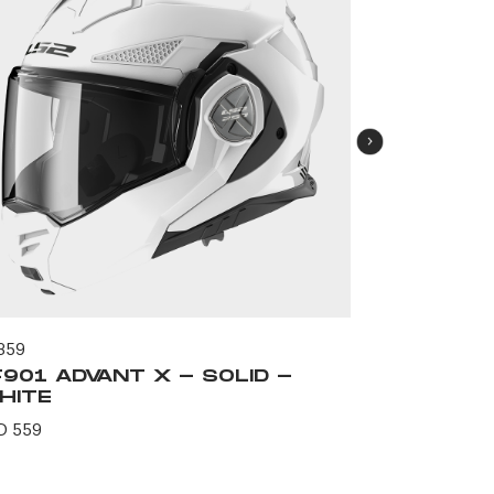
359
59445
F901 ADVANT X - SOLID -
FF901 A
HITE
SOLID -
D 559
USD 694