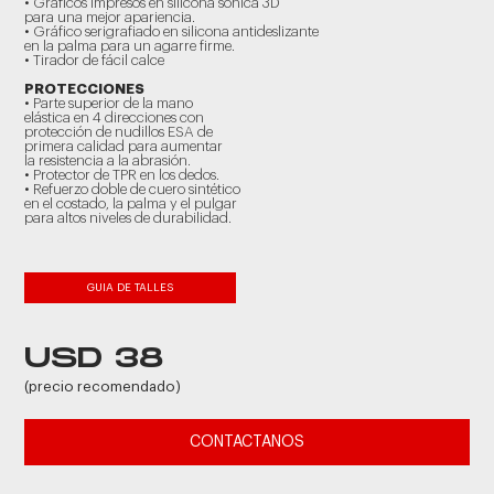
• Gráficos impresos en silicona sónica 3D
para una mejor apariencia.
• Gráfico serigrafiado en silicona antideslizante
en la palma para un agarre firme.
• Tirador de fácil calce
PROTECCIONES
• Parte superior de la mano
elástica en 4 direcciones con
protección de nudillos ESA de
primera calidad para aumentar
la resistencia a la abrasión.
• Protector de TPR en los dedos.
• Refuerzo doble de cuero sintético
en el costado, la palma y el pulgar
para altos niveles de durabilidad.
GUIA DE TALLES
USD 38
(precio recomendado)
CONTACTANOS