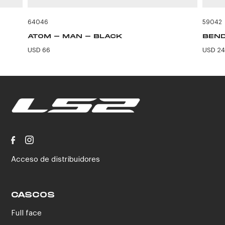
64046
59042
ATOM - MAN - BLACK
BEND
USD 66
USD 24
Acceso de distribuidores
CASCOS
Full face