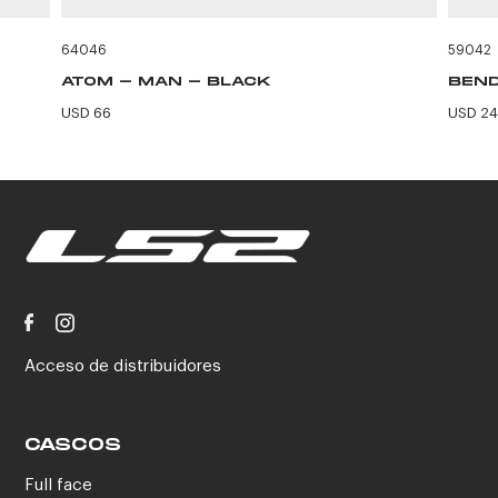
64046
59042
ATOM - MAN - BLACK
BEND
USD 66
USD 24
Acceso de distribuidores
CASCOS
Full face