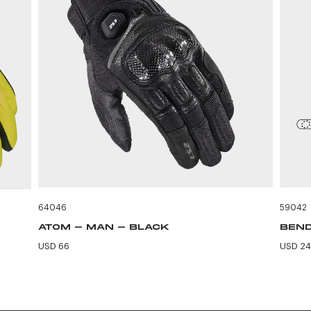
64046
59042
ATOM - MAN - BLACK
BEND
USD 66
USD 24