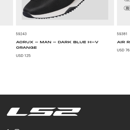
59243
59381
ACRUX - MAN - DARK BLUE H-V
AIR 
ORANGE
USD 76
USD 125