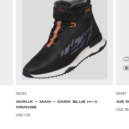
59243
59381
ACRUX - MAN - DARK BLUE H-V
AIR 
ORANGE
USD 76
USD 125