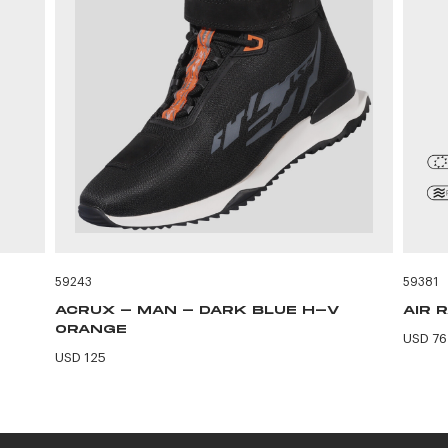
59243
59381
ACRUX - MAN - DARK BLUE H-V
AIR 
ORANGE
USD 76
USD 125